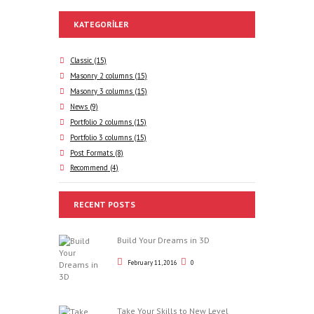
KATEGORILER
Classic
(15)
Masonry 2 columns
(15)
Masonry 3 columns
(15)
News
(9)
Portfolio 2 columns
(15)
Portfolio 3 columns
(15)
Post Formats
(8)
Recommend
(4)
RECENT POSTS
Build Your Dreams in 3D
February 11, 2016
0
Take Your Skills to New Level