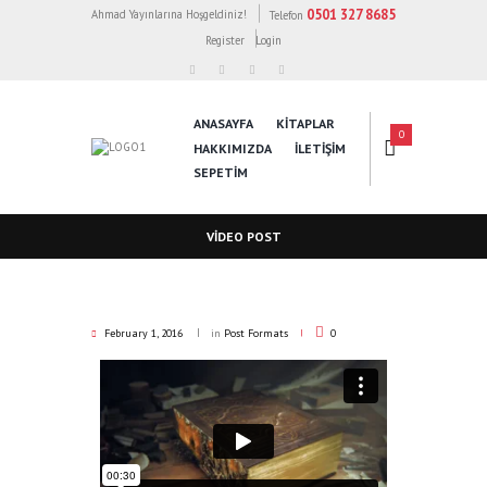
0501 327 8685
Ahmad Yayınlarına Hoşgeldiniz!
Telefon
Register
Login
ANASAYFA
KİTAPLAR
0
HAKKIMIZDA
İLETİŞİM
SEPETIM
VIDEO POST
February 1, 2016
in
Post Formats
0