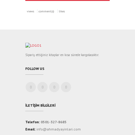
views
comment(s)
likes
Sipariş ettiğiniz kitaplar en kısa sürede kargolacaktır.
FOLLOW US
İLETIŞIM BILGILERI
Telefon:
0501-327-8685
Email:
info@ahmadyayinlari.com