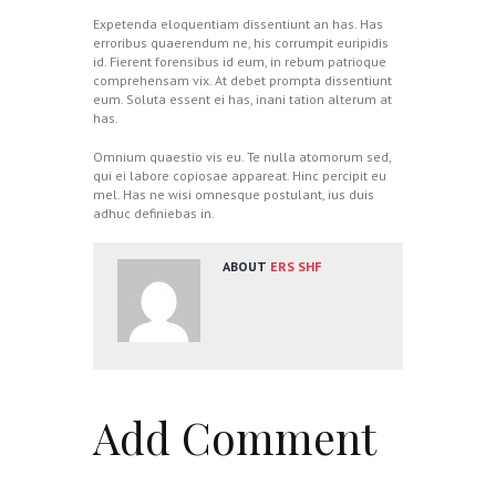
Expetenda eloquentiam dissentiunt an has. Has
erroribus quaerendum ne, his corrumpit euripidis
id. Fierent forensibus id eum, in rebum patrioque
comprehensam vix. At debet prompta dissentiunt
eum. Soluta essent ei has, inani tation alterum at
has.
Omnium quaestio vis eu. Te nulla atomorum sed,
qui ei labore copiosae appareat. Hinc percipit eu
mel. Has ne wisi omnesque postulant, ius duis
adhuc definiebas in.
ABOUT
ERS SHF
Add Comment