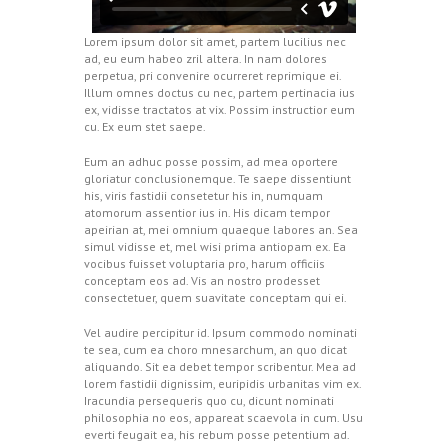
Lorem ipsum dolor sit amet, partem lucilius nec
ad, eu eum habeo zril altera. In nam dolores
perpetua, pri convenire ocurreret reprimique ei.
Illum omnes doctus cu nec, partem pertinacia ius
ex, vidisse tractatos at vix. Possim instructior eum
cu. Ex eum stet saepe.
Eum an adhuc posse possim, ad mea oportere
gloriatur conclusionemque. Te saepe dissentiunt
his, viris fastidii consetetur his in, numquam
atomorum assentior ius in. His dicam tempor
apeirian at, mei omnium quaeque labores an. Sea
simul vidisse et, mel wisi prima antiopam ex. Ea
vocibus fuisset voluptaria pro, harum officiis
conceptam eos ad. Vis an nostro prodesset
consectetuer, quem suavitate conceptam qui ei.
Vel audire percipitur id. Ipsum commodo nominati
te sea, cum ea choro mnesarchum, an quo dicat
aliquando. Sit ea debet tempor scribentur. Mea ad
lorem fastidii dignissim, euripidis urbanitas vim ex.
Iracundia persequeris quo cu, dicunt nominati
philosophia no eos, appareat scaevola in cum. Usu
everti feugait ea, his rebum posse petentium ad.