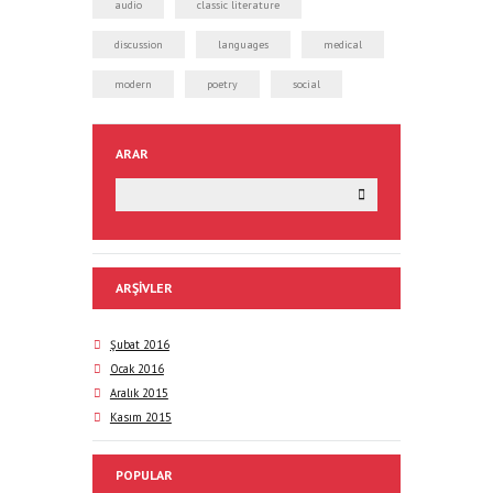
audio
classic literature
discussion
languages
medical
modern
poetry
social
ARAR
ARŞIVLER
Şubat 2016
Ocak 2016
Aralık 2015
Kasım 2015
POPULAR