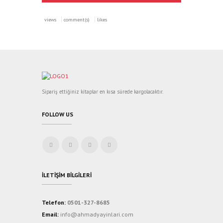
views
comment(s)
likes
Sipariş ettiğiniz kitaplar en kısa sürede kargolacaktır.
FOLLOW US
İLETIŞIM BILGILERI
Telefon:
0501-327-8685
Email:
info@ahmadyayinlari.com