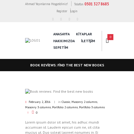
0501 327 8685
Ahmad Yayınlarına Hoşgeldiniz!
Telefon
Register
Login
ANASAYFA
KİTAPLAR
0
HAKKIMIZDA
İLETİŞİM
SEPETIM
BOOK REVIEWS: FIND THE BEST NEW BOOKS
February 2, 2016
in
Classic
,
Masonry 2 columns
,
Masonry 3 columns
,
Portfolio 2 columns
,
Portfolio 3 columns
0
Lorem ipsum dolor sit amet, his adhuc mundi
accumsan id. Laudem epicuri cum ne, sit clita
mucius ut. Duo soleat laoreet nonumes in. Ei