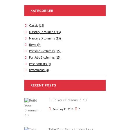
KATEGORILER
Classic
(15)
Masonry 2 columns
(15)
Masonry 3 columns
(15)
News
(9)
Portfolio 2 columns
(15)
Portfolio 3 columns
(15)
Post Formats
(8)
Recommend
(4)
RECENT POSTS
Build Your Dreams in 3D
February 11, 2016
0
Take Your Skills to New Level