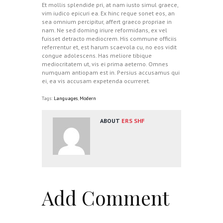
Et mollis splendide pri, at nam iusto simul graece,
vim iudico epicuri ea. Ex hinc reque sonet eos, an
sea omnium percipitur, affert graeco propriae in
nam. Ne sed doming iriure reformidans, ex vel
fuisset detracto mediocrem. His commune officiis
referrentur et, est harum scaevola cu, no eos vidit
congue adolescens. Has meliore tibique
mediocritatem ut, vis ei prima aeterno. Omnes
numquam antiopam est in. Persius accusamus qui
ei, ea vis accusam expetenda ocurreret.
Tags:
Languages
,
Modern
ABOUT
ERS SHF
Add Comment