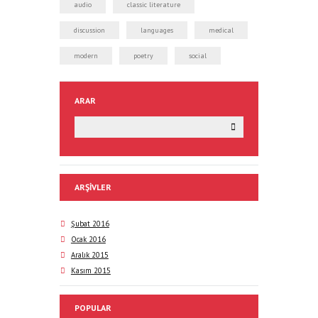
audio
classic literature
discussion
languages
medical
modern
poetry
social
ARAR
ARŞIVLER
Şubat 2016
Ocak 2016
Aralık 2015
Kasım 2015
POPULAR