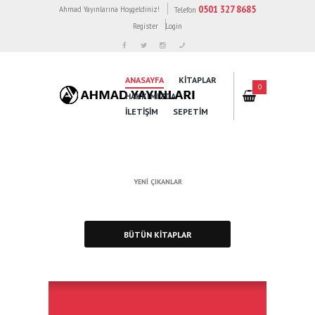
0501 327 8685
Ahmad Yayınlarına Hoşgeldiniz!
Telefon
Register
Login
ANASAYFA
KİTAPLAR
0
HAKKIMIZDA
İLETİŞİM
SEPETIM
YENI ÇIKANLAR
BÜTÜN KİTAPLAR