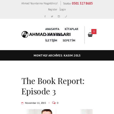
0501 327 8685
Ahmad Yayınlarına Hoşgeldiniz!
Telefon
Register
Login
ANASAYFA
KİTAPLAR
0
HAKKIMIZDA
İLETİŞİM
SEPETIM
MONTHLY ARCHIVES: KASIM 2015
The Book Report:
Episode 3
November 11, 2015
0