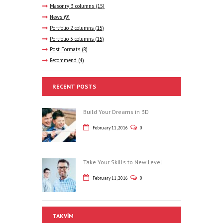
Masonry 3 columns
(15)
News
(9)
Portfolio 2 columns
(15)
Portfolio 3 columns
(15)
Post Formats
(8)
Recommend
(4)
RECENT POSTS
Build Your Dreams in 3D
February 11, 2016
0
Take Your Skills to New Level
February 11, 2016
0
TAKVIM