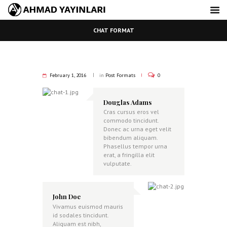
CHAT FORMAT
February 1, 2016
in
Post Formats
0
Douglas Adams
Cras cursus eros vel
commodo tincidunt.
Donec ac urna eget velit
bibendum aliquam.
Phasellus tempor urna
erat, a fringilla elit
vulputate.
John Doe
Vivamus euismod mauris
id sodales tincidunt.
Aliquam est nibh,