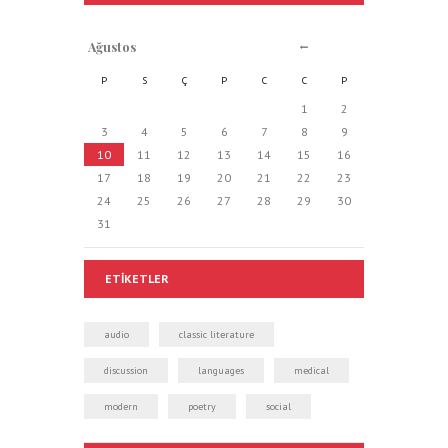
Ağustos
P
S
Ç
P
C
C
P
1
2
3
4
5
6
7
8
9
10
11
12
13
14
15
16
17
18
19
20
21
22
23
24
25
26
27
28
29
30
31
ETIKETLER
audio
classic literature
discussion
languages
medical
modern
poetry
social