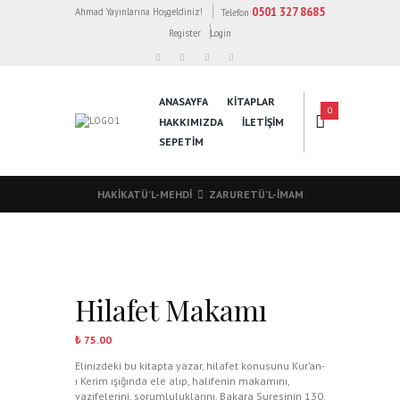
0501 327 8685
Ahmad Yayınlarına Hoşgeldiniz!
Telefon
Register
Login
ANASAYFA
KİTAPLAR
0
HAKKIMIZDA
İLETİŞİM
SEPETIM
HAKIKATÜ’L-MEHDI
ZARURETÜ’L-İMAM
Hilafet Makamı
₺
75.00
Elinizdeki bu kitapta yazar, hilafet konusunu Kur’an-
ı Kerim ışığında ele alıp, halifenin makamını,
vazifelerini, sorumluluklarını, Bakara Suresinin 130.