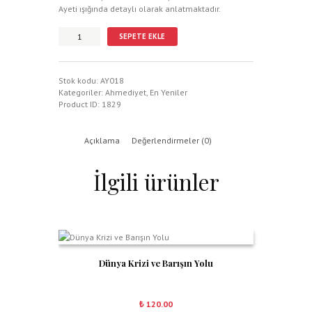
Ayeti ışığında detaylı olarak anlatmaktadır.
Hilafet
SEPETE EKLE
Makamı
adet
Stok kodu:
AY018
Kategoriler:
Ahmediyet
,
En Yeniler
Product ID:
1829
Açıklama
Değerlendirmeler (0)
İlgili ürünler
Dünya Krizi ve Barışın Yolu
₺
120.00