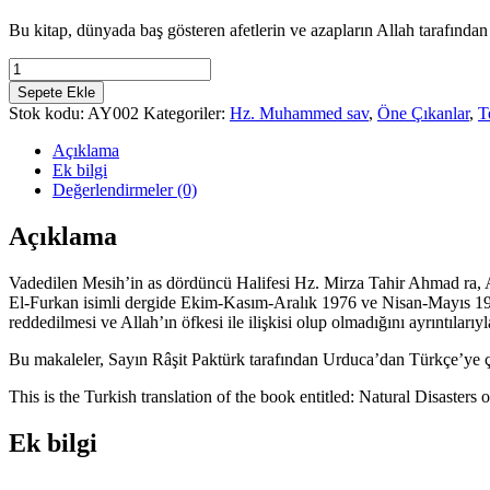
Bu kitap, dünyada baş gösteren afetlerin ve azapların Allah tarafından g
Doğal
afet
Sepete Ekle
mi,
Stok kodu:
AY002
Kategoriler:
Hz. Muhammed sav
,
Öne Çıkanlar
,
T
ilahi
azap
Açıklama
mı?
Ek bilgi
adet
Değerlendirmeler (0)
Açıklama
Vadedilen Mesih’in as dördüncü Halifesi Hz. Mirza Tahir Ahmad ra, Al
El-Furkan isimli dergide Ekim-Kasım-Aralık 1976 ve Nisan-Mayıs 1977 
reddedilmesi ve Allah’ın öfkesi ile ilişkisi olup olmadığını ayrıntılarıyla
Bu makaleler, Sayın Râşit Paktürk tarafından Urduca’dan Türkçe’ye çe
This is the Turkish translation of the book entitled: Natural Disaster
Ek bilgi