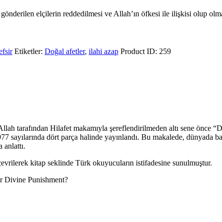
önderilen elçilerin reddedilmesi ve Allah’ın öfkesi ile ilişkisi olup olmad
efsir
Etiketler:
Doğal afetler
,
ilahi azap
Product ID:
259
lah tarafından Hilafet makamıyla şereflendirilmeden altı sene önce “Do
sayılarında dört parça halinde yayınlandı. Bu makalede, dünyada baş gö
 anlattı.
vrilerek kitap seklinde Türk okuyucuların istifadesine sunulmuştur.
s or Divine Punishment?