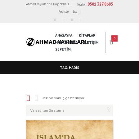
0501 327 8685
Ahmad Yayınlarına Hoşgeldiniz!
Telefon
Register
Login
ANASAYFA
KİTAPLAR
0
HAKKIMIZDA
İLETİŞİM
SEPETIM
TAG: HADIS
Tek bir sonuç gösteriliyor