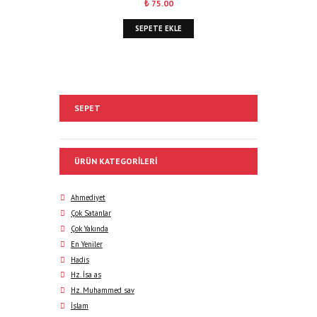
₺
75.00
SEPETE EKLE
SEPET
ÜRÜN KATEGORILERI
Ahmediyet
Çok Satanlar
Çok Yakında
En Yeniler
Hadis
Hz. İsa as
Hz. Muhammed sav
İslam