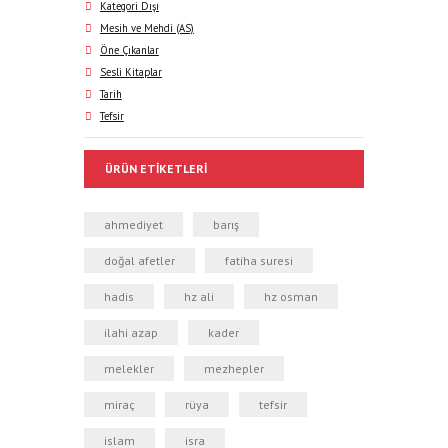
Kategori Dışı
Mesih ve Mehdi (AS)
Öne Çıkanlar
Sesli Kitaplar
Tarih
Tefsir
ÜRÜN ETIKETLERI
ahmediyet
barış
doğal afetler
fatiha suresi
hadis
hz ali
hz osman
ilahi azap
kader
melekler
mezhepler
miraç
rüya
tefsir
i̇slam
i̇sra