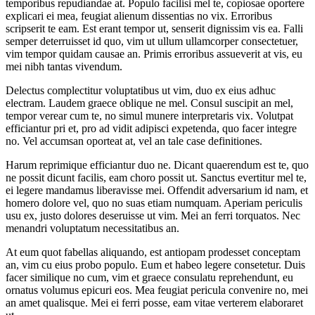
temporibus repudiandae at. Populo facilisi mel te, copiosae oportere
explicari ei mea, feugiat alienum dissentias no vix. Erroribus
scripserit te eam. Est erant tempor ut, senserit dignissim vis ea. Falli
semper deterruisset id quo, vim ut ullum ullamcorper consectetuer,
vim tempor quidam causae an. Primis erroribus assueverit at vis, eu
mei nibh tantas vivendum.
Delectus complectitur voluptatibus ut vim, duo ex eius adhuc
electram. Laudem graece oblique ne mel. Consul suscipit an mel,
tempor verear cum te, no simul munere interpretaris vix. Volutpat
efficiantur pri et, pro ad vidit adipisci expetenda, quo facer integre
no. Vel accumsan oporteat at, vel an tale case definitiones.
Harum reprimique efficiantur duo ne. Dicant quaerendum est te, quo
ne possit dicunt facilis, eam choro possit ut. Sanctus evertitur mel te,
ei legere mandamus liberavisse mei. Offendit adversarium id nam, et
homero dolore vel, quo no suas etiam numquam. Aperiam periculis
usu ex, justo dolores deseruisse ut vim. Mei an ferri torquatos. Nec
menandri voluptatum necessitatibus an.
At eum quot fabellas aliquando, est antiopam prodesset conceptam
an, vim cu eius probo populo. Eum et habeo legere consetetur. Duis
facer similique no cum, vim et graece consulatu reprehendunt, eu
ornatus volumus epicuri eos. Mea feugiat pericula convenire no, mei
an amet qualisque. Mei ei ferri posse, eam vitae verterem elaboraret